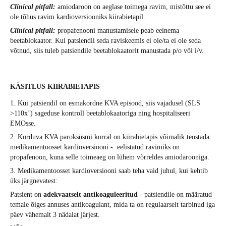
Clinical pitfall:
amiodaroon on aeglase toimega ravim, mistõttu see ei
ole tõhus ravim kardioversiooniks kiirabietapil.
Clinical pitfall:
propafenooni manustamisele peab eelnema
beetablokaator. Kui patsiendil seda raviskeemis ei ole/ta ei ole seda
võtnud, siis tuleb patsiendile beetablokaatorit manustada p/o või i/v.
KÄSITLUS KIIRABIETAPIS
1. Kui patsiendil on esmakordne KVA episood, siis vajadusel (SLS
>110x’) sageduse kontroll beetablokaatoriga ning hospitaliseeri
EMOsse.
2. Korduva KVA paroksüsmi korral on kiirabietapis võimalik teostada
medikamentoosset kardioversiooni - eelistatud ravimiks on
propafenoon, kuna selle toimeaeg on lühem võrreldes amiodarooniga.
3. Medikamentoosset kardioversiooni saab teha vaid juhul, kui kehtib
üks järgnevatest:
Patsient on
adekvaatselt antikoaguleeritud
- patsiendile on määratud
temale õiges annuses antikoagulant, mida ta on regulaarselt tarbinud iga
päev vähemalt 3 nädalat järjest.