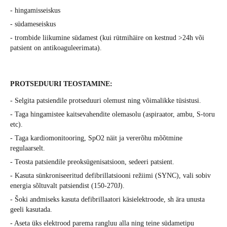
- hingamisseiskus
- südameseiskus
- trombide liikumine südamest (kui rütmihäire on kestnud >24h või
patsient on antikoaguleerimata).
PROTSEDUURI TEOSTAMINE:
- Selgita patsiendile protseduuri olemust ning võimalikke tüsistusi.
- Taga hingamistee kaitsevahendite olemasolu (aspiraator, ambu, S-toru
etc).
- Taga kardiomonitooring, SpO2 näit ja vererõhu mõõtmine
regulaarselt.
- Teosta patsiendile preoksügenisatsioon, sedeeri patsient.
- Kasuta sünkroniseeritud defibrillatsiooni režiimi (SYNC), vali sobiv
energia sõltuvalt patsiendist (150-270J).
- Šoki andmiseks kasuta defibrillaatori käsielektroode, sh ära unusta
geeli kasutada.
- Aseta üks elektrood parema rangluu alla ning teine südametipu