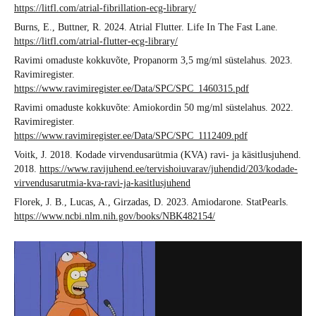
https://litfl.com/atrial-fibrillation-ecg-library/
Burns, E., Buttner, R. 2024. Atrial Flutter. Life In The Fast Lane.
https://litfl.com/atrial-flutter-ecg-library/
Ravimi omaduste kokkuvõte, Propanorm 3,5 mg/ml süstelahus. 2023.
Ravimiregister.
https://www.ravimiregister.ee/Data/SPC/SPC_1460315.pdf
Ravimi omaduste kokkuvõte: Amiokordin 50 mg/ml süstelahus. 2022.
Ravimiregister.
https://www.ravimiregister.ee/Data/SPC/SPC_1112409.pdf
Voitk, J. 2018. Kodade virvendusarütmia (KVA) ravi- ja käsitlusjuhend.
2018.
https://www.ravijuhend.ee/tervishoiuvarav/juhendid/203/kodade-
virvendusarutmia-kva-ravi-ja-kasitlusjuhend
Florek, J. B., Lucas, A., Girzadas, D. 2023. Amiodarone. StatPearls.
https://www.ncbi.nlm.nih.gov/books/NBK482154/