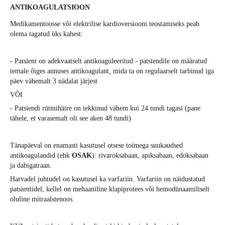
ANTIKOAGULATSIOON
Medikamentoosse või elektrilise kardioversiooni teostamiseks peab
olema tagatud üks kahest:
- Patsient on adekvaatselt antikoaguleeritud - patsiendile on määratud
temale õiges annuses antikoagulant, mida ta on regulaarselt tarbinud iga
päev vähemalt 3 nädalat järjest
VÕI
- Patsiendi rütmihäire on tekkinud vähem kui 24 tundi tagasi (pane
tähele, et varasemalt oli see aken 48 tundi)
Tänapäeval on enamasti kasutusel otsese toimega suukaudsed
antikoagulandid (ehk
OSAK
): rivaroksabaan, apiksabaan, edoksabaan
ja dabigatraan.
Harvadel juhtudel on kasutusel ka varfariin. Varfariin on näidustatud
patsientidel, kellel on mehaaniline klapiprotees või hemodünaamiliselt
oluline mitraalstenoos.