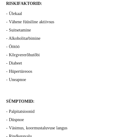
RISKIFAKTORID:
- Ülekaal
- Vähene füüsiline aktiivsus
- Suitsetamine
- Alkoholitarbimine
- Öötöö
- Kõrgvererõhutõbi
- Diabeet
- Hüpertüreoos
- Uneapnoe
SÜMPTOMID:
- Palpitatsioonid
- Düspnoe
- Väsimus, koormustaluvuse langus
- Rindkerevalu