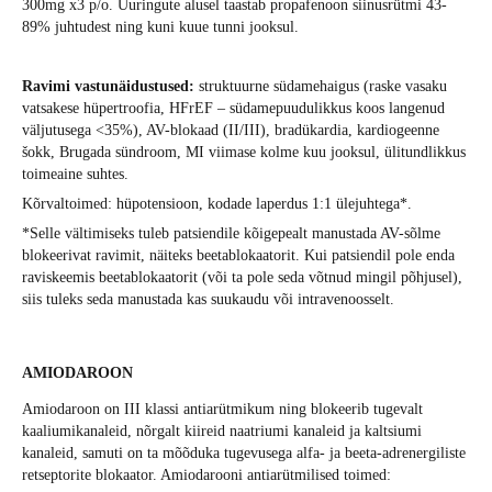
300mg x3 p/o. Uuringute alusel taastab propafenoon siinusrütmi 43-
89% juhtudest ning kuni kuue tunni jooksul.
Ravimi vastunäidustused:
struktuurne südamehaigus (raske vasaku
vatsakese hüpertroofia, HFrEF – südamepuudulikkus koos langenud
väljutusega <35%), AV-blokaad (II/III), bradükardia, kardiogeenne
šokk, Brugada sündroom, MI viimase kolme kuu jooksul, ülitundlikkus
toimeaine suhtes.
Kõrvaltoimed: hüpotensioon, kodade laperdus 1:1 ülejuhtega*.
*Selle vältimiseks tuleb patsiendile kõigepealt manustada AV-sõlme
blokeerivat ravimit, näiteks beetablokaatorit. Kui patsiendil pole enda
raviskeemis beetablokaatorit (või ta pole seda võtnud mingil põhjusel),
siis tuleks seda manustada kas suukaudu või intravenoosselt.
AMIODAROON
Amiodaroon on III klassi antiarütmikum ning blokeerib tugevalt
kaaliumikanaleid, nõrgalt kiireid naatriumi kanaleid ja kaltsiumi
kanaleid, samuti on ta mõõduka tugevusega alfa- ja beeta-adrenergiliste
retseptorite blokaator. Amiodarooni antiarütmilised toimed: