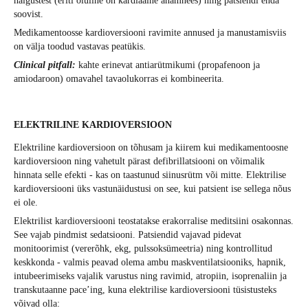
haigustest (eriti oluline on kardiaalne anamnees) ning patsiendi enda
soovist.
Medikamentoosse kardioversiooni ravimite annused ja manustamisviis
on välja toodud vastavas peatükis.
Clinical pitfall:
kahte erinevat antiarütmikumi (propafenoon ja
amiodaroon) omavahel tavaolukorras ei kombineerita.
ELEKTRILINE KARDIOVERSIOON
Elektriline kardioversioon on tõhusam ja kiirem kui medikamentoosne
kardioversioon ning vahetult pärast defibrillatsiooni on võimalik
hinnata selle efekti - kas on taastunud siinusrütm või mitte. Elektrilise
kardioversiooni üks vastunäidustusi on see, kui patsient ise sellega nõus
ei ole.
Elektrilist kardioversiooni teostatakse erakorralise meditsiini osakonnas.
See vajab pindmist sedatsiooni. Patsiendid vajavad pidevat
monitoorimist (vererõhk, ekg, pulssoksümeetria) ning kontrollitud
keskkonda - valmis peavad olema ambu maskventilatsiooniks, hapnik,
intubeerimiseks vajalik varustus ning ravimid, atropiin, isoprenaliin ja
transkutaanne pace’ing, kuna elektrilise kardioversiooni tüsistusteks
võivad olla: