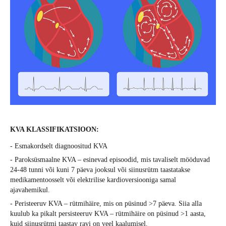
KVA KLASSIFIKATSIOON:
- Esmakordselt diagnoositud KVA
- Paroksüsmaalne KVA – esinevad episoodid, mis tavaliselt mööduvad
24-48 tunni või kuni 7 päeva jooksul või siinusrütm taastatakse
medikamentoosselt või elektrilise kardioversiooniga samal
ajavahemikul.
- Peristeeruv KVA – rütmihäire, mis on püsinud >7 päeva. Siia alla
kuulub ka pikalt persisteeruv KVA – rütmihäire on püsinud >1 aasta,
kuid siinusrütmi taastav ravi on veel kaalumisel.