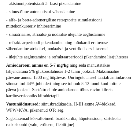
- aktsioonipotentsiaali 3. faasi pikendamine
- siinussõlme automatismi vähendamine
- alfa- ja beeta-adrenergiliste retseptorite stimulatsiooni
mittekonkureeriv inhibeerimine
- sinuatriaalse, atriaalse ja nodaalse ülejuhte aeglustamine
- refraktaarperioodi pikendamine ning müokardi erutuvuse
vähendamine atriaalsel, nodaalsel ja ventrikulaarsel tasemel
- ülejuhte aeglustamine ja refraktaarperioodi pikendamine lisajuhtetees
Amiodarooni annus on 5-7 mg/kg
ning seda manustatakse
lahjendatuna 5% glükoosilahuses 1-2 tunni jooksul. Maksimaalne
päevane annus: 1200 mg ööpäevas. Uuringute alusel taastab amiodaroon
siinusrütmi 44% juhtudest ning see toimub 8-12 tunni kuni mitme
päeva jooksul. Seetõttu ei ole amiodaroon tõhus ravim kiireks
kardioversiooniks kiirabietapil.
Vastunäidustused:
siinusbradükardia, II-III astme AV-blokaad,
WPW+KVA, pikenenud QTc aeg.
Sagedasemad kõrvaltoimed: bradükardia, hüpotensioon, süstekoha
reaktsioonid (valu, erüteem, flebiit jne).