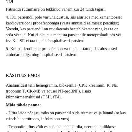
VÕI
Patsiendi rütmihäire on tekkinud vähem kui 24 tundi tagasi.
4. Kui patsiendil pole vastunäidustusi, siis alustada medikamentoosset
kardioversiooni propafenooniga (vaata annuseid eelmisest peatükist).
Veendu, kas patsiendil on raviskeemis beetablokaator ning kas ta on
seda võtnud. Kui ei ole, siis manusta patsiendile metoprolooli p/o või
i/v. Kui SR ei taastu, siis hospitaliseeri patsient.
5. Kui patsiendile on propafenoon vastunäidustatud, siis alusta ravi
amiodarooniga ning hospitaliseeri patsient.
KÄSITLUS EMOS
Analüüsidest telli hemogramm, biokeemia (CRP, kreatiniin, K, Na,
troponiin T, CK-MB vajadusel NT-proBNP), lisaks
kilpnäärmeanalüüsid (TSH, fT4).
Mida tähele panna:
- Ürita leida põhjus, miks on patsiendil süda rütmist välja läinud (nt kas
esineb hüpertüreoos, infektsioon vms).
- Troponiini tõus võib esineda ka tahhükardia, neerupuudulikkuse