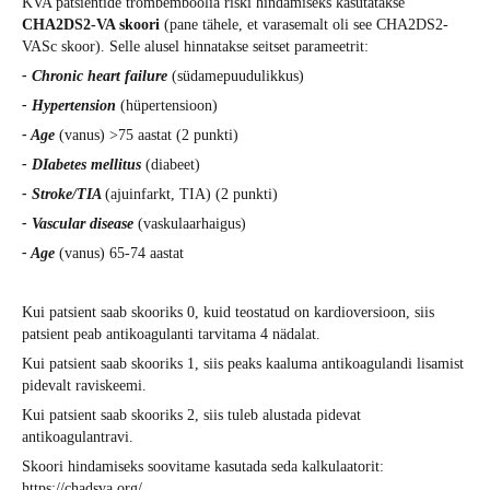
KVA patsientide trombemboolia riski hindamiseks kasutatakse
CHA2DS2-VA skoori
(pane tähele, et varasemalt oli see CHA2DS2-
VASc skoor). Selle alusel hinnatakse seitset parameetrit:
- Chronic heart failure
(südamepuudulikkus)
- Hypertension
(hüpertensioon)
- Age
(vanus) >75 aastat (2 punkti)
- DIabetes mellitus
(diabeet)
- Stroke/TIA
(ajuinfarkt, TIA) (2 punkti)
- Vascular disease
(vaskulaarhaigus)
- Age
(vanus) 65-74 aastat
Kui patsient saab skooriks 0, kuid teostatud on kardioversioon, siis
patsient peab antikoagulanti tarvitama 4 nädalat.
Kui patsient saab skooriks 1, siis peaks kaaluma antikoagulandi lisamist
pidevalt raviskeemi.
Kui patsient saab skooriks 2, siis tuleb alustada pidevat
antikoagulantravi.
Skoori hindamiseks soovitame kasutada seda kalkulaatorit:
https://chadsva.org/