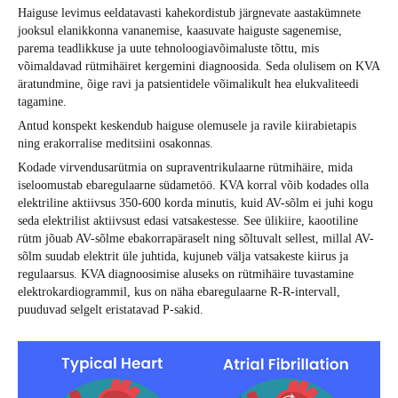
Haiguse levimus eeldatavasti kahekordistub järgnevate aastakümnete
jooksul elanikkonna vananemise, kaasuvate haiguste sagenemise,
parema teadlikkuse ja uute tehnoloogiavõimaluste tõttu, mis
võimaldavad rütmihäiret kergemini diagnoosida. Seda olulisem on KVA
äratundmine, õige ravi ja patsientidele võimalikult hea elukvaliteedi
tagamine.
Antud konspekt keskendub haiguse olemusele ja ravile kiirabietapis
ning erakorralise meditsiini osakonnas.
Kodade virvendusarütmia on supraventrikulaarne rütmihäire, mida
iseloomustab ebaregulaarne südametöö. KVA korral võib kodades olla
elektriline aktiivsus 350-600 korda minutis, kuid AV-sõlm ei juhi kogu
seda elektrilist aktiivsust edasi vatsakestesse. See ülikiire, kaootiline
rütm jõuab AV-sõlme ebakorrapäraselt ning sõltuvalt sellest, millal AV-
sõlm suudab elektrit üle juhtida, kujuneb välja vatsakeste kiirus ja
regulaarsus. KVA diagnoosimise aluseks on rütmihäire tuvastamine
elektrokardiogrammil, kus on näha ebaregulaarne R-R-intervall,
puuduvad selgelt eristatavad P-sakid.