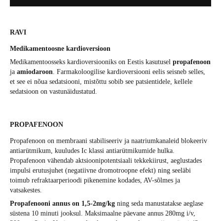
RAVI
Medikamentoosne kardioversioon
Medikamentoosseks kardioversiooniks on Eestis kasutusel
propafenoon
ja
amiodaroon
. Farmakoloogilise kardioversiooni eelis seisneb selles,
et see ei nõua sedatsiooni, mistõttu sobib see patsientidele, kellele
sedatsioon on vastunäidustatud.
PROPAFENOON
Propafenoon on membraani stabiliseeriv ja naatriumkanaleid blokeeriv
antiarütmikum, kuuludes Ic klassi antiarütmikumide hulka.
Propafenoon vähendab aktsioonipotentsiaali tekkekiirust, aeglustades
impulsi erutusjuhet (negatiivne dromotroopne efekt) ning seeläbi
toimub refraktaarperioodi pikenemine kodades, AV-sõlmes ja
vatsakestes.
Propafenooni annus on 1,5-2mg/kg
ning seda manustatakse aeglase
süstena 10 minuti jooksul. Maksimaalne päevane annus 280mg i/v,