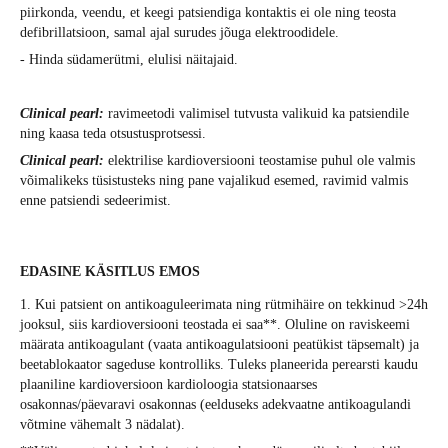
piirkonda, veendu, et keegi patsiendiga kontaktis ei ole ning teosta
defibrillatsioon, samal ajal surudes jõuga elektroodidele.
- Hinda südamerütmi, elulisi näitajaid.
Clinical pearl:
ravimeetodi valimisel tutvusta valikuid ka patsiendile
ning kaasa teda otsustusprotsessi.
Clinical pearl:
elektrilise kardioversiooni teostamise puhul ole valmis
võimalikeks tüsistusteks ning pane vajalikud esemed, ravimid valmis
enne patsiendi sedeerimist.
EDASINE KÄSITLUS EMOS
1. Kui patsient on antikoaguleerimata ning rütmihäire on tekkinud >24h
jooksul, siis kardioversiooni teostada ei saa**. Oluline on raviskeemi
määrata antikoagulant (vaata antikoagulatsiooni peatükist täpsemalt) ja
beetablokaator sageduse kontrolliks. Tuleks planeerida perearsti kaudu
plaaniline kardioversioon kardioloogia statsionaarses
osakonnas/päevaravi osakonnas (eelduseks adekvaatne antikoagulandi
võtmine vähemalt 3 nädalat).