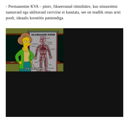
- Permanentne KVA – püsiv, fikseerunud rütmihäire, kus siinusrütmi
taastavaid ega säilitavaid raviviise ei kasutata, see on teadlik otsus arsti
poolt, ideaalis koostöös patsiendiga.