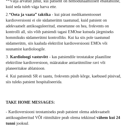
**Välja arvatud juhul, kui patsient on hemodünaamiliselt ebastabiilne,
kuid seda tuleb väga harva ette.
2.
“Oota ja vaata” taktika
- kui pärast medikamentoosset
kardioversiooni ei ole südamerütm taastunud, kuid patsient on
adekvaatselt antikoaguleeritud, enesetunne on hea, frekvents on
kontrolli all, siis võib patsiendi tagasi EMOsse kutsuda järgmiseks
hommikuks südamerütmi kontrolliks. Kui ka siis pole taastunud
südamerütm, siis kaaluda elektrilist kardioversiooni EMOs või
suunamist kardioloogile.
3.
Kardioloogi vastuvõtt
- kas patsiendile teostatakse plaaniline
elektriline kardioversioon, määratakse antiarütmiline ravi või
planeeritakse ablatsioon.
4. Kui patsiendi SR ei taastu, frekvents püsib kõrge, kaebused püsivad,
siis tuleks patsient hospitaliseerida.
TAKE HOME MESSAGES:
- Kardioversiooni teostamiseks peab patsient olema adekvaatselt
antikoaguleeritud VÕI rütmihäire peab olema tekkinud
vähem kui 24
tunni
jooksul.