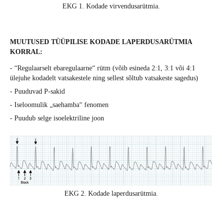
EKG 1. Kodade virvendusarütmia.
MUUTUSED TÜÜPILISE KODADE LAPERDUSARÜTMIA
KORRAL:
- “Regulaarselt ebaregulaarne“ rütm (võib esineda 2:1, 3:1 või 4:1
ülejuhe kodadelt vatsakestele ning sellest sõltub vatsakeste sagedus)
- Puuduvad P-sakid
- Iseloomulik „saehamba“ fenomen
- Puudub selge isoelektriline joon
EKG 2. Kodade laperdusarütmia.