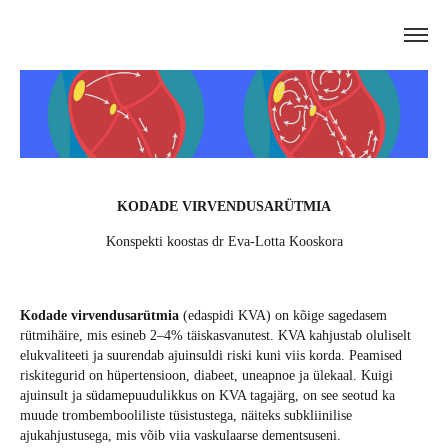
KODADE VIRVENDUSARÜTMIA
Konspekti koostas dr Eva-Lotta Kooskora
Kodade virvendusarütmia
(edaspidi KVA) on kõige sagedasem
rütmihäire, mis esineb 2–4% täiskasvanutest. KVA kahjustab oluliselt
elukvaliteeti ja suurendab ajuinsuldi riski kuni viis korda. Peamised
riskitegurid on hüpertensioon, diabeet, uneapnoe ja ülekaal. Kuigi
ajuinsult ja südamepuudulikkus on KVA tagajärg, on see seotud ka
muude trombembooliliste tüsistustega, näiteks subkliinilise
ajukahjustusega, mis võib viia vaskulaarse dementsuseni.