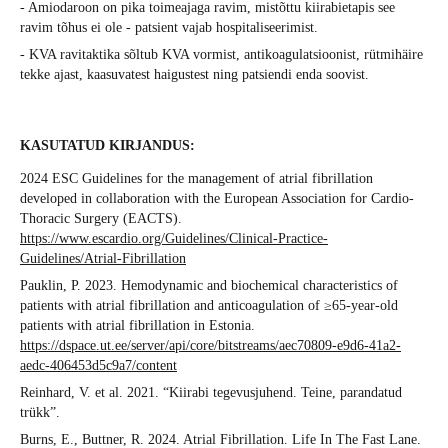
- Amiodaroon on pika toimeajaga ravim, mistõttu kiirabietapis see
ravim tõhus ei ole - patsient vajab hospitaliseerimist.
- KVA ravitaktika sõltub KVA vormist, antikoagulatsioonist, rütmihäire
tekke ajast, kaasuvatest haigustest ning patsiendi enda soovist.
KASUTATUD KIRJANDUS:
2024 ESC Guidelines for the management of atrial fibrillation
developed in collaboration with the European Association for Cardio-
Thoracic Surgery (EACTS).
https://www.escardio.org/Guidelines/Clinical-Practice-
Guidelines/Atrial-Fibrillation
Pauklin, P. 2023. Hemodynamic and biochemical characteristics of
patients with atrial fibrillation and anticoagulation of ≥65-year-old
patients with atrial fibrillation in Estonia.
https://dspace.ut.ee/server/api/core/bitstreams/aec70809-e9d6-41a2-
aedc-406453d5c9a7/content
Reinhard, V. et al. 2021. “Kiirabi tegevusjuhend. Teine, parandatud
trükk”.
Burns, E., Buttner, R. 2024. Atrial Fibrillation. Life In The Fast Lane.