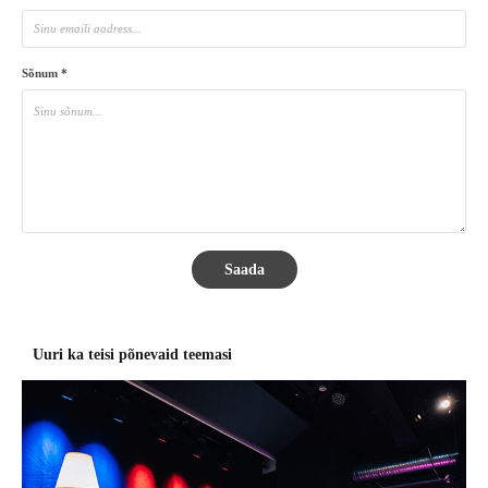
Sõnum *
Saada
Uuri ka teisi põnevaid teemasi