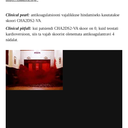
Clinical pearl:
antikoagulatsiooni vajalikkuse hindamiseks kasutatakse
skoori CHA2DS2-VA.
Clinical pitfall:
kui patsiendi CHA2DS2-VA skoor on 0, kuid teostati
kardioversioon, siis ta vajab skoorist olenemata antikoagulantravi 4
nädalat.