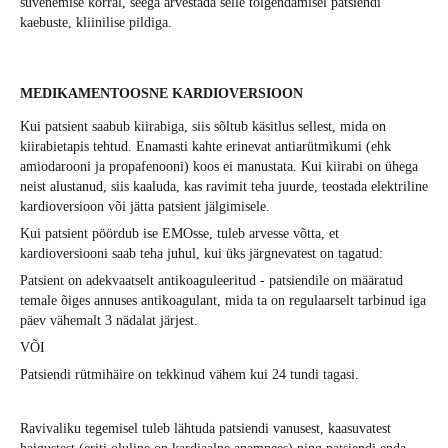
süvenemise korral, seega arvestada selle tõlgendamisel patsiendi
kaebuste, kliinilise pildiga.
MEDIKAMENTOOSNE KARDIOVERSIOON
Kui patsient saabub kiirabiga, siis sõltub käsitlus sellest, mida on
kiirabietapis tehtud. Enamasti kahte erinevat antiarütmikumi (ehk
amiodarooni ja propafenooni) koos ei manustata. Kui kiirabi on ühega
neist alustanud, siis kaaluda, kas ravimit teha juurde, teostada elektriline
kardioversioon või jätta patsient jälgimisele.
Kui patsient pöördub ise EMOsse, tuleb arvesse võtta, et
kardioversiooni saab teha juhul, kui üks järgnevatest on tagatud:
Patsient on adekvaatselt antikoaguleeritud - patsiendile on määratud
temale õiges annuses antikoagulant, mida ta on regulaarselt tarbinud iga
päev vähemalt 3 nädalat järjest.
VÕI
Patsiendi rütmihäire on tekkinud vähem kui 24 tundi tagasi.
Ravivaliku tegemisel tuleb lähtuda patsiendi vanusest, kaasuvatest