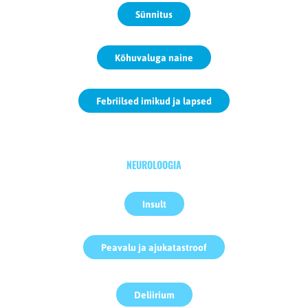
Sünnitus
Kõhuvaluga naine
Febriilsed imikud ja lapsed
NEUROLOOGIA
Insult
Peavalu ja ajukatastroof
Deliirium