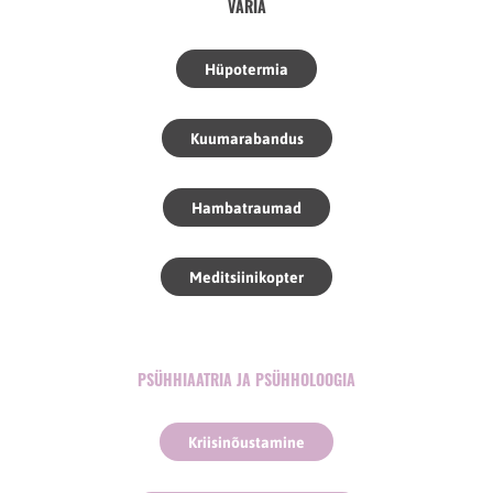
VARIA
Hüpotermia
Kuumarabandus
Hambatraumad
Meditsiinikopter
PSÜHHIAATRIA JA PSÜHHOLOOGIA
Kriisinõustamine