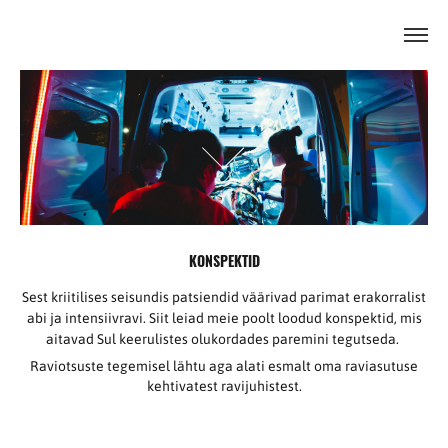
KONSPEKTID
Sest kriitilises seisundis patsiendid väärivad parimat erakorralist
abi ja intensiivravi.
Siit leiad meie poolt loodud konspektid, mis
aitavad Sul keerulistes olukordades paremini tegutseda.
Raviotsuste tegemisel lähtu aga alati esmalt oma raviasutuse
kehtivatest ravijuhistest.