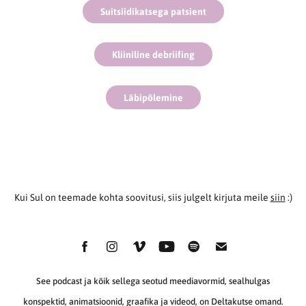
Suitsiidikatsega patsient
Kliiniline debriifing
Läbipõlemine
Kui Sul on teemade kohta soovitusi, siis julgelt kirjuta meile
siin
:)
See podcast ja kõik sellega seotud meediavormid, sealhulgas
konspektid, animatsioonid, graafika ja videod, on Deltakutse omand.