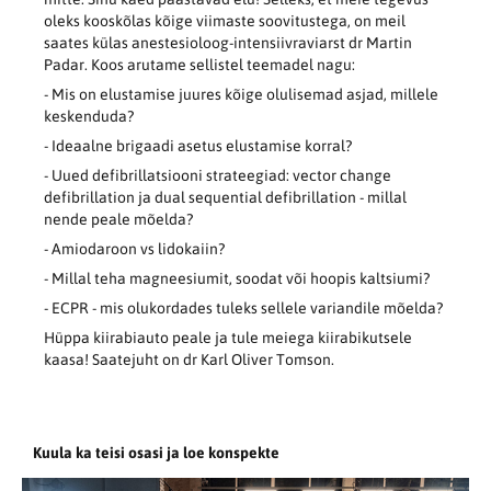
oleks kooskõlas kõige viimaste soovitustega, on meil
saates külas anestesioloog-intensiivraviarst dr Martin
Padar. Koos arutame sellistel teemadel nagu:
- Mis on elustamise juures kõige olulisemad asjad, millele
keskenduda?
- Ideaalne brigaadi asetus elustamise korral?
- Uued defibrillatsiooni strateegiad: vector change
defibrillation ja dual sequential defibrillation - millal
nende peale mõelda?
- Amiodaroon vs lidokaiin?
- Millal teha magneesiumit, soodat või hoopis kaltsiumi?
- ECPR - mis olukordades tuleks sellele variandile mõelda?
Hüppa kiirabiauto peale ja tule meiega kiirabikutsele
kaasa! Saatejuht on dr Karl Oliver Tomson.
Kuula ka teisi osasi ja loe konspekte