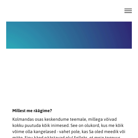
Millest me räägime?
Kolmandas osas keskendume teemale, millega võivad
kokku puutuda kõik inimesed. See on olukord, kus me kõik
võime olla kangelased - vahet pole, kas Sa oled meedik või
mitte. Sinu käed päästavad elu! Selleks, et meie tegevus