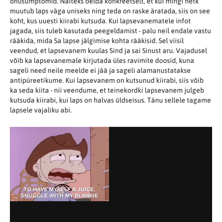
ohusümptomid. Näiteks öelda konkreetselt, et kui mingi hetk
muutub laps väga uniseks ning teda on raske äratada, siis on see
koht, kus uuesti kiirabi kutsuda. Kui lapsevanematele infot
jagada, siis tuleb kasutada peegeldamist - palu neil endale vastu
rääkida, mida Sa lapse jälgimise kohta rääkisid. Sel viisil
veendud, et lapsevanem kuulas Sind ja sai Sinust aru. Vajadusel
võib ka lapsevanemale kirjutada üles ravimite doosid, kuna
sageli need neile meelde ei jää ja sageli alamanustatakse
antipüreetikume. Kui lapsevanem on kutsunud kiirabi, siis võib
ka seda kiita - nii veendume, et teinekordki lapsevanem julgeb
kutsuda kiirabi, kui laps on halvas üldseisus. Tänu sellele tagame
lapsele vajaliku abi.