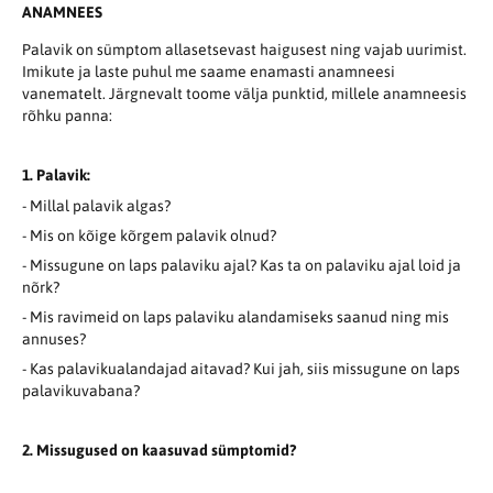
ANAMNEES
Palavik on sümptom allasetsevast haigusest ning vajab uurimist.
Imikute ja laste puhul me saame enamasti anamneesi
vanematelt. Järgnevalt toome välja punktid, millele anamneesis
rõhku panna:
1. Palavik:
- Millal palavik algas?
- Mis on kõige kõrgem palavik olnud?
- Missugune on laps palaviku ajal? Kas ta on palaviku ajal loid ja
nõrk?
- Mis ravimeid on laps palaviku alandamiseks saanud ning mis
annuses?
- Kas palavikualandajad aitavad? Kui jah, siis missugune on laps
palavikuvabana?
2. Missugused on kaasuvad sümptomid?