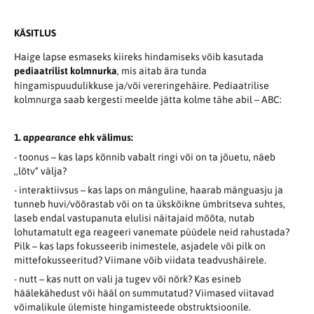
KÄSITLUS
Haige lapse esmaseks kiireks hindamiseks võib kasutada
pediaatrilist kolmnurka
, mis aitab ära tunda
hingamispuudulikkuse ja/või vereringehäire. Pediaatrilise
kolmnurga saab kergesti meelde jätta kolme tähe abil – ABC:
1.
appearance
ehk välimus:
- toonus – kas laps kõnnib vabalt ringi või on ta jõuetu, näeb
,,lõtv“ välja?
- interaktiivsus – kas laps on mänguline, haarab mänguasju ja
tunneb huvi/võõrastab või on ta ükskõikne ümbritseva suhtes,
laseb endal vastupanuta elulisi näitajaid mõõta, nutab
lohutamatult ega reageeri vanemate püüdele neid rahustada?
Pilk – kas laps fokusseerib inimestele, asjadele või pilk on
mittefokusseeritud? Viimane võib viidata teadvushäirele.
- nutt – kas nutt on vali ja tugev või nõrk? Kas esineb
häälekähedust või hääl on summutatud? Viimased viitavad
võimalikule ülemiste hingamisteede obstruktsioonile.