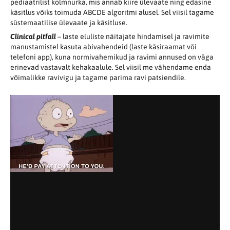
pediaatrilist kolmnurka, mis annab kiire ülevaate ning edasine
käsitlus võiks toimuda ABCDE algoritmi alusel. Sel viisil tagame
süstemaatilise ülevaate ja käsitluse.
Clinical pitfall
– laste eluliste näitajate hindamisel ja ravimite
manustamistel kasuta abivahendeid (laste käsiraamat või
telefoni app), kuna normivahemikud ja ravimi annused on väga
erinevad vastavalt kehakaalule. Sel viisil me vähendame enda
võimalikke ravivigu ja tagame parima ravi patsiendile.