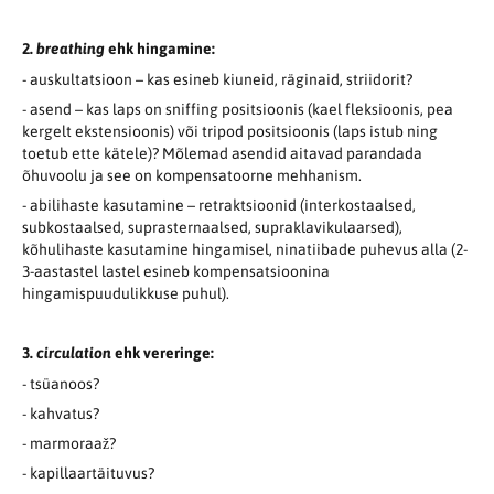
2.
breathing
ehk hingamine:
- auskultatsioon – kas esineb kiuneid, räginaid, striidorit?
- asend – kas laps on sniffing positsioonis (kael fleksioonis, pea
kergelt ekstensioonis) või tripod positsioonis (laps istub ning
toetub ette kätele)? Mõlemad asendid aitavad parandada
õhuvoolu ja see on kompensatoorne mehhanism.
- abilihaste kasutamine – retraktsioonid (interkostaalsed,
subkostaalsed, suprasternaalsed, supraklavikulaarsed),
kõhulihaste kasutamine hingamisel, ninatiibade puhevus alla (2-
3-aastastel lastel esineb kompensatsioonina
hingamispuudulikkuse puhul).
3.
circulation
ehk vereringe:
- tsüanoos?
- kahvatus?
- marmoraaž?
- kapillaartäituvus?