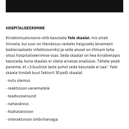
HOSPITALISEERIMINE
Kiirabisituatsioonis võib kasutada
Yale skaalat
, mis aitab
hinnata, kui suur on tõenäosus raskeks haiguseks (enamasti
bakteriaalseks infektsiooniks) ja selle alusel on lihtsam teha
otsus hospitaliseerimise osas. Seda skaalat on hea kiirabietapis
kasutada, kuna skaalas ei võeta arvesse analüüse. Tähele peab
panema, et <3-kuuliste laste puhul seda kasutada ei saa*. Yale
skaala hindab kuut faktorit 30 palli skaalal:
- nutu olemus
- reaktsioon vanematele
- teadvusseisund
- nahavärvus
- hüdratatsioon
- interaktsioon ümbritsevaga