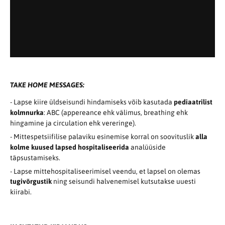
TAKE HOME MESSAGES:
- Lapse kiire üldseisundi hindamiseks võib kasutada
pediaatrilist
kolmnurka
: ABC (appereance ehk välimus, breathing ehk
hingamine ja circulation ehk vereringe).
- Mittespetsiifilise palaviku esinemise korral on soovituslik
alla
kolme kuused lapsed hospitaliseerida
analüüside
täpsustamiseks.
- Lapse mittehospitaliseerimisel veendu, et lapsel on olemas
tugivõrgustik
ning seisundi halvenemisel kutsutakse uuesti
kiirabi.