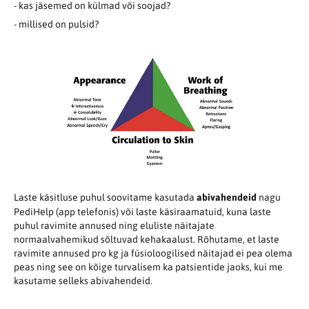
- kas jäsemed on külmad või soojad?
- millised on pulsid?
Laste käsitluse puhul soovitame kasutada
abivahendeid
nagu
PediHelp (app telefonis) või laste käsiraamatuid, kuna laste
puhul ravimite annused ning eluliste näitajate
normaalvahemikud sõltuvad kehakaalust. Rõhutame, et laste
ravimite annused pro kg ja füsioloogilised näitajad ei pea olema
peas ning see on kõige turvalisem ka patsientide jaoks, kui me
kasutame selleks abivahendeid.