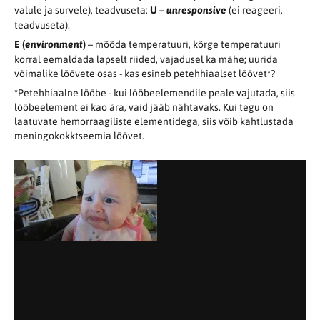
valule ja survele), teadvuseta;
U –
unresponsive
(ei reageeri,
teadvuseta).
E (
environment
)
– mõõda temperatuuri, kõrge temperatuuri
korral eemaldada lapselt riided, vajadusel ka mähe; uurida
võimalike löövete osas - kas esineb petehhiaalset löövet*?
*Petehhiaalne lööbe - kui lööbeelemendile peale vajutada, siis
lööbeelement ei kao ära, vaid jääb nähtavaks. Kui tegu on
laatuvate hemorraagiliste elementidega, siis võib kahtlustada
meningokokktseemia löövet.