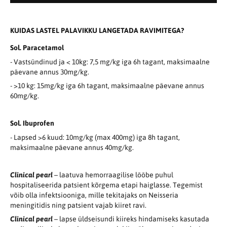
KUIDAS LASTEL PALAVIKKU LANGETADA RAVIMITEGA?
Sol. Paracetamol
- Vastsündinud ja < 10kg: 7,5 mg/kg iga 6h tagant, maksimaalne
päevane annus 30mg/kg.
- >10 kg: 15mg/kg iga 6h tagant, maksimaalne päevane annus
60mg/kg.
Sol. Ibuprofen
- Lapsed >6 kuud: 10mg/kg (max 400mg) iga 8h tagant,
maksimaalne päevane annus 40mg/kg.
Clinical pearl
– laatuva hemorraagilise lööbe puhul
hospitaliseerida patsient kõrgema etapi haiglasse. Tegemist
võib olla infektsiooniga, mille tekitajaks on Neisseria
meningitidis ning patsient vajab kiiret ravi.
Clinical pearl
– lapse üldseisundi kiireks hindamiseks kasutada