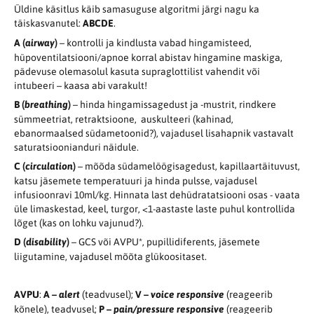
Üldine käsitlus käib samasuguse algoritmi järgi nagu ka
täiskasvanutel:
ABCDE
.
A (
airway
)
– kontrolli ja kindlusta vabad hingamisteed,
hüpoventilatsiooni/apnoe korral abistav hingamine maskiga,
pädevuse olemasolul kasuta supraglottilist vahendit või
intubeeri – kaasa abi varakult!
B (
breathing
)
– hinda hingamissagedust ja -mustrit, rindkere
sümmeetriat, retraktsioone, auskulteeri (kahinad,
ebanormaalsed südametoonid?), vajadusel lisahapnik vastavalt
saturatsioonianduri näidule.
C (
circulation
)
– mõõda südamelöögisagedust, kapillaartäituvust,
katsu jäsemete temperatuuri ja hinda pulsse, vajadusel
infusioonravi 10ml/kg. Hinnata last dehüdratatsiooni osas - vaata
üle limaskestad, keel, turgor, <1-aastaste laste puhul kontrollida
lõget (kas on lohku vajunud?).
D (
disability
)
– GCS või AVPU*, pupillidiferents, jäsemete
liigutamine, vajadusel mõõta glükoositaset.
AVPU
:
A –
alert
(teadvusel);
V –
voice responsive
(reageerib
kõnele), teadvusel;
P –
pain/pressure responsive
(reageerib