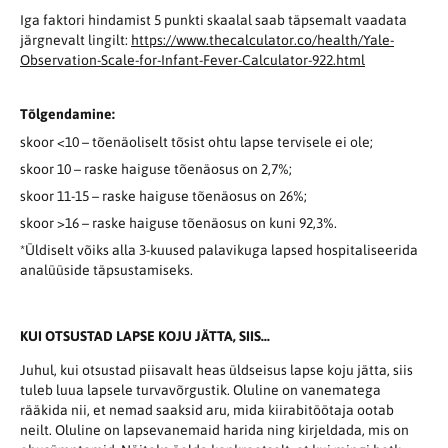
Iga faktori hindamist 5 punkti skaalal saab täpsemalt vaadata
järgnevalt lingilt:
https://www.thecalculator.co/health/Yale-
Observation-Scale-for-Infant-Fever-Calculator-922.html
Tõlgendamine:
skoor <10 – tõenäoliselt tõsist ohtu lapse tervisele ei ole;
skoor 10 – raske haiguse tõenäosus on 2,7%;
skoor 11-15 – raske haiguse tõenäosus on 26%;
skoor >16 – raske haiguse tõenäosus on kuni 92,3%.
*Üldiselt võiks alla 3-kuused palavikuga lapsed hospitaliseerida
analüüside täpsustamiseks.
KUI OTSUSTAD LAPSE KOJU JÄTTA, SIIS...
Juhul, kui otsustad piisavalt heas üldseisus lapse koju jätta, siis
tuleb luua lapsele turvavõrgustik. Oluline on vanematega
rääkida nii, et nemad saaksid aru, mida kiirabitöötaja ootab
neilt. Oluline on lapsevanemaid harida ning kirjeldada, mis on