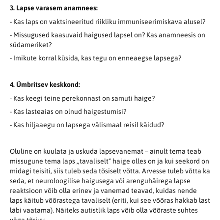
3. Lapse varasem anamnees:
- Kas laps on vaktsineeritud riikliku immuniseerimiskava alusel?
- Missugused kaasuvaid haigused lapsel on? Kas anamneesis on
südameriket?
- Imikute korral küsida, kas tegu on enneaegse lapsega?
4. Ümbritsev keskkond:
- Kas keegi teine perekonnast on samuti haige?
- Kas lasteaias on olnud haigestumisi?
- Kas hiljaaegu on lapsega välismaal reisil käidud?
Oluline on kuulata ja uskuda lapsevanemat – ainult tema teab
missugune tema laps ,,tavaliselt“ haige olles on ja kui seekord on
midagi teisiti, siis tuleb seda tõsiselt võtta. Arvesse tuleb võtta ka
seda, et neuroloogilise haigusega või arenguhäirega lapse
reaktsioon võib olla erinev ja vanemad teavad, kuidas nende
laps käitub võõrastega tavaliselt (eriti, kui see võõras hakkab last
läbi vaatama). Näiteks autistlik laps võib olla võõraste suhtes
väga tõrjuv.