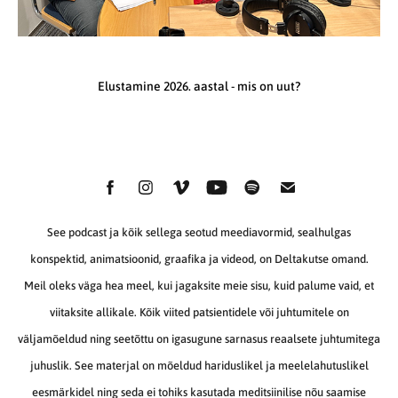
Elustamine 2026. aastal - mis on uut?
See podcast ja kõik sellega seotud meediavormid, sealhulgas
konspektid, animatsioonid, graafika ja videod, on Deltakutse omand.
Meil oleks väga hea meel, kui jagaksite meie sisu, kuid palume vaid, et
viitaksite allikale. Kõik viited patsientidele või juhtumitele on
väljamõeldud ning seetõttu on igasugune sarnasus reaalsete juhtumitega
juhuslik. See materjal on mõeldud hariduslikel ja meelelahutuslikel
eesmärkidel ning seda ei tohiks kasutada meditsiinilise nõu saamise